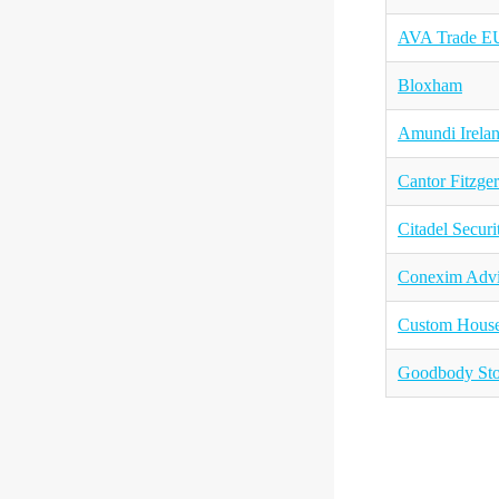
AVA Trade EU
Bloxham
Amundi Irelan
Cantor Fitzger
Citadel Securi
Conexim Advi
Custom House 
Goodbody Sto